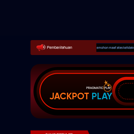
Pemberitahuan
lama waktu ini, Nex4D permainan tidak akan tersedia. Kami memohon maaf atas ketidaknyaman
JACKPOT
PLAY