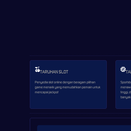
TARUHAN SLOT
TA
Penyedia slot online dengan beragam pilihan
Sportsb
game menarik yang memudahkan pemain untuk
menawar
mencapai jackpot
tinggi,
banyak 