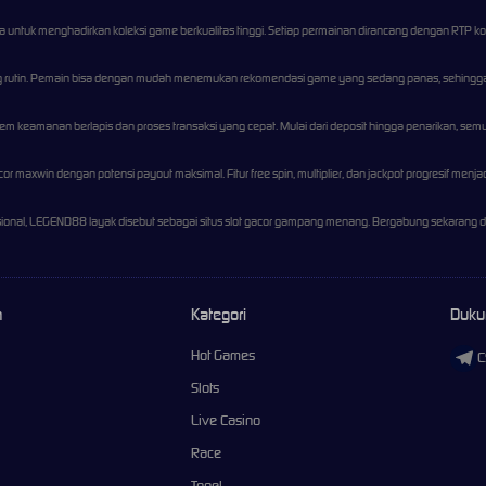
 untuk menghadirkan koleksi game berkualitas tinggi. Setiap permainan dirancang dengan RTP kom
 rutin. Pemain bisa dengan mudah menemukan rekomendasi game yang sedang panas, sehingga st
em keamanan berlapis dan proses transaksi yang cepat. Mulai dari deposit hingga penarikan, sem
maxwin dengan potensi payout maksimal. Fitur free spin, multiplier, dan jackpot progresif me
onal, LEGEND88 layak disebut sebagai situs slot gacor gampang menang. Bergabung sekarang dan
m
Kategori
Duku
Hot Games
C
Slots
Live Casino
Race
Togel