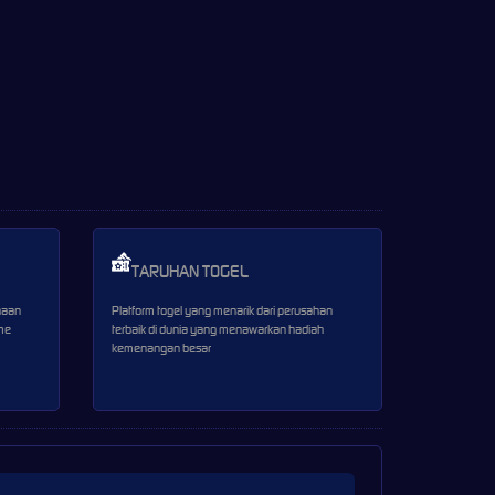
TARUHAN TOGEL
haan
Platform togel yang menarik dari perusahan
ame
terbaik di dunia yang menawarkan hadiah
kemenangan besar