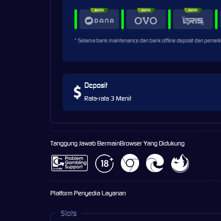
* Selama bank maintenance dan bank offline deposit dan penarik
Deposit
Rata-rata 3 Menit
Tanggung Jawab Bermain
Browser Yang Didukung
Platform Penyedia Layanan
Slots