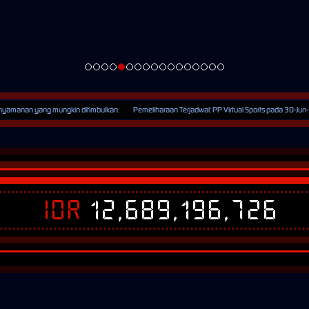
an yang mungkin ditimbulkan.
Pemeliharaan Terjadwal: PP Virtual Sports pada 30-Jun-2026 
IDR
12,689,196,726