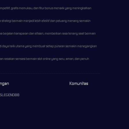
petitif, grafis memukau, dan fitur bonus menarik yang meningkatkan
rategi bermain menjadi lebih efektif dan peluang menang semakin
ua berjalan transparan dan efisien, memberikan rasa tenang saat bermain
njadi daya tarik utama yang membuat setiap putaran semakin menegangkan
 rasakan sensasi bermain slot online yang seru, aman, dan penuh
ngan
Komunitas
SLEGEND88