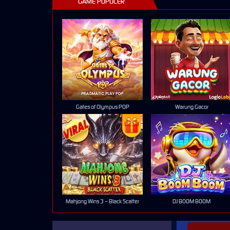
GAME POPULER
Gates of Olympus POP
Warung Gacor
Mahjong Wins 3 – Black Scatter
DJ BOOM BOOM