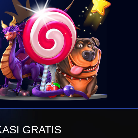
ASI GRATIS