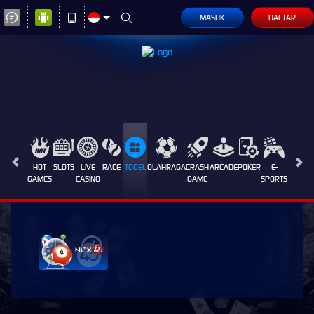
MASUK
DAFTAR
HOT
SLOTS
LIVE
RACE
TOGEL
OLAHRAGA
CRASH
ARCADE
POKER
E-
PROMO
GAMES
CASINO
GAME
SPORTS
i