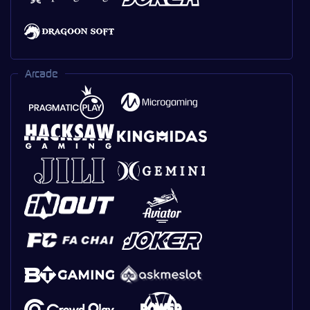
Arcade