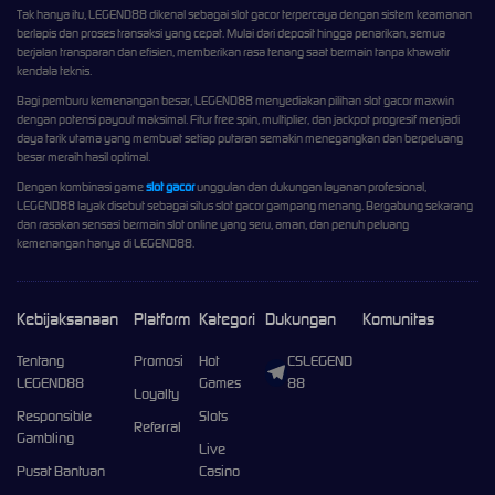
Tak hanya itu, LEGEND88 dikenal sebagai slot gacor terpercaya dengan sistem keamanan
berlapis dan proses transaksi yang cepat. Mulai dari deposit hingga penarikan, semua
berjalan transparan dan efisien, memberikan rasa tenang saat bermain tanpa khawatir
kendala teknis.
Bagi pemburu kemenangan besar, LEGEND88 menyediakan pilihan slot gacor maxwin
dengan potensi payout maksimal. Fitur free spin, multiplier, dan jackpot progresif menjadi
daya tarik utama yang membuat setiap putaran semakin menegangkan dan berpeluang
besar meraih hasil optimal.
Dengan kombinasi game
slot gacor
unggulan dan dukungan layanan profesional,
LEGEND88 layak disebut sebagai situs slot gacor gampang menang. Bergabung sekarang
dan rasakan sensasi bermain slot online yang seru, aman, dan penuh peluang
kemenangan hanya di LEGEND88.
Kebijaksanaan
Platform
Kategori
Dukungan
Komunitas
Tentang
Promosi
Hot
CSLEGEND
LEGEND88
Games
88
Loyalty
Responsible
Slots
Referral
Gambling
Live
Pusat Bantuan
Casino