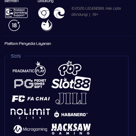
Bermain
Didukung
©2026 LEGEND88. Hak cipta
dilindungi | 18+
Platform Penyedia Layanan
Slots