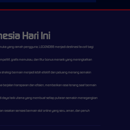
sia Hari Ini
muka yang ramah pengguna, LEGEND88 menjadi destinasi favorit bagi
petitif, grafis memukau, dan fitur bonus menarik yang meningkatkan
rategi bermain menjadi lebih efektif dan peluang menang semakin
ua berjalan transparan dan efisien, memberikan rasa tenang saat bermain
njadi daya tarik utama yang membuat setiap putaran semakin menegangkan
 rasakan sensasi bermain slot online yang seru, aman, dan penuh