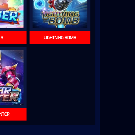
ER
LIGHTNING BOMB
NTER