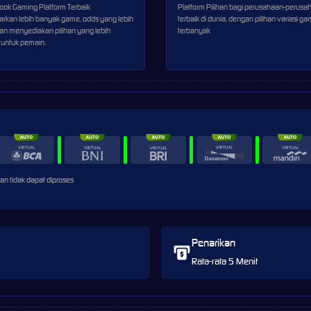
ook Gaming Platform Terbaik
Platform Pilihan bagi perusahaan-perusa
kan lebih banyak game, odds yang lebih
terbaik di dunia, dengan pilihan variasi g
 dan menyediakan pilihan yang lebih
terbanyak
untuk pemain.
an tidak dapat diproses
Penarikan
Rata-rata 5 Menit