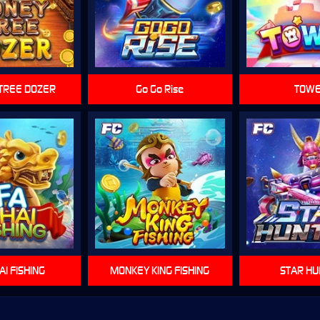
TREE DOZER
Go Go Rise
TOW
AI FISHING
MONKEY KING FISHING
STAR HU