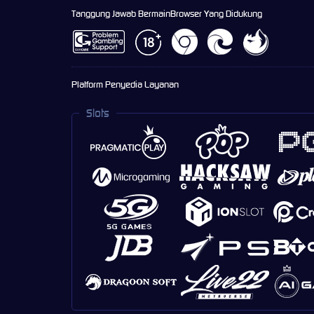
Tanggung Jawab Bermain
Browser Yang Didukung
Platform Penyedia Layanan
Slots