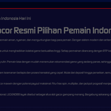
Indonesia Hari Ini
cor Resmi Pilihan Pemain Indone
 bermain aman, nyaman, dan menguntungkan bagi para pemain. Dengan sistem modern dan antar
 untuk menghadirkan koleksi game berkualitas tinggi. Setiap permainan dirancang dengan RTP kom
 rutin. Pemain bisa dengan mudah menemukan rekomendasi game yang sedang panas, sehingga st
em keamanan berlapis dan proses transaksi yang cepat. Mulai dari deposit hingga penarikan, sem
maxwin dengan potensi payout maksimal. Fitur free spin, multiplier, dan jackpot progresif me
onal, LEGEND88 layak disebut sebagai situs slot gacor gampang menang. Bergabung sekarang dan