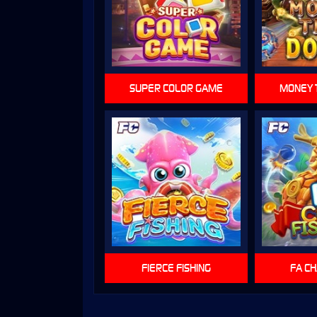
SUPER COLOR GAME
MONEY 
FIERCE FISHING
FA CH