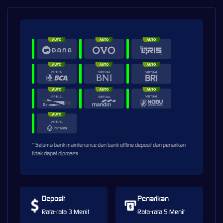
* Selama bank maintenance dan bank offline deposit dan penarikan
tidak dapat diproses
Deposit
Penarikan
Rata-rata 3 Menit
Rata-rata 5 Menit