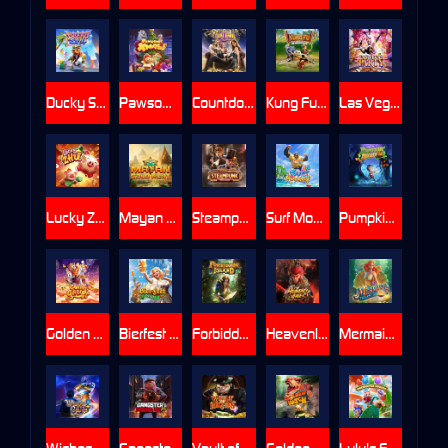
Ducky Spin
Pawsome Xmas
Countdown to Fortune
Kung Fu Warrior
Las Vegas Party
Lucky Zhu
Mayan Gold Hunt
Steampunk Reloaded
Surf Monkey
Pumpkin Night
Golden Gallop
Bierfest Delight
Forbidden Island
Heavenly Sage
Mermaid's Treasure