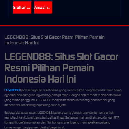
Stallion Princess
Amazing Circus
LEGEND88: Situs Slot Gacor Resmi Pilihan Pemain
Indonesia Hari Ini
LEGEND88: Situs Slot Gacor
Resmi Pilihan Pemain
Indonesia Hari Ini
LEGEND88
hadir sebagai situs slot online yang menawarkan pengalaman bermain aman,
nyaman, dan menguntungkan bagi para pemain. Dengan sistem modern dan antarmuka
yang ramah pengguna, LEGEND88 menjadi destinasi favorit bagi pencinta slot yang
mencari hiburan sekaligus peluang cuan nyata.
Sebagai slot gacor resmi, LEGEND88 bekerja sama dengan provider ternama untuk
menghadirkan koleksi game berkualitas tinggi. Setiap permainan dirancang dengan RTP
kompetitif, grafis memukau, dan fitur bonus menarik yang meningkatkan peluang
kemenangan bagi pemain dari berbagai level.