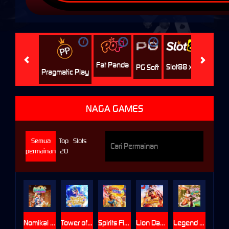
i
i
i
i
i
Facha
Fat Panda
Slot88 x PP
PG Soft
Pragmatic Play
NAGA GAMES
Semua
Top
Slots
permainan
20
Nomikai Fever
Tower of Riches
Spirits Fiesta
Lion Dance Fortune
Legend of the White and Green Snake