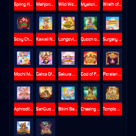
Spring Harvest
Mahjong Fortune
Wild West Saloon
Mysteries of Pandora
Wrath of Zeus
Sexy Christmas Sirens
Kawaii Neko
Longevity dragon(Fulong)
Queen of Aztec
Surgary bonanza
Mochi Mochi
Gates Of Kunlun
Sakura Neko
God of Fortune
Persian Gems
Aphrodite - Goddess of Love
SanGuo - The Brotherhood
Bikini Babes
Chasing Leprechaun Coins
Temple of Gods