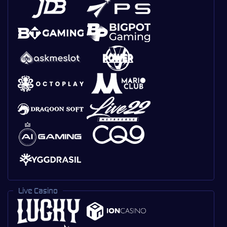
Live Casino