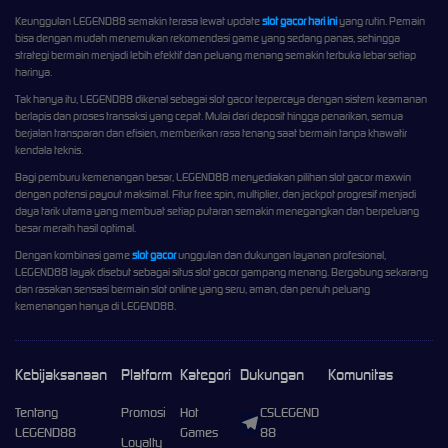
Keunggulan LEGEND88 semakin terasa lewat update
slot gacor hari ini
yang rutin. Pemain
bisa dengan mudah menemukan rekomendasi game yang sedang panas, sehingga
strategi bermain menjadi lebih efektif dan peluang menang semakin terbuka lebar setiap
harinya.
Tak hanya itu, LEGEND88 dikenal sebagai slot gacor terpercaya dengan sistem keamanan
berlapis dan proses transaksi yang cepat. Mulai dari deposit hingga penarikan, semua
berjalan transparan dan efisien, memberikan rasa tenang saat bermain tanpa khawatir
kendala teknis.
Bagi pemburu kemenangan besar, LEGEND88 menyediakan pilihan slot gacor maxwin
dengan potensi payout maksimal. Fitur free spin, multiplier, dan jackpot progresif menjadi
daya tarik utama yang membuat setiap putaran semakin menegangkan dan berpeluang
besar meraih hasil optimal.
Dengan kombinasi game
slot gacor
unggulan dan dukungan layanan profesional,
LEGEND88 layak disebut sebagai situs slot gacor gampang menang. Bergabung sekarang
dan rasakan sensasi bermain slot online yang seru, aman, dan penuh peluang
kemenangan hanya di LEGEND88.
Kebijaksanaan
Platform
Kategori
Dukungan
Komunitas
Tentang
Promosi
Hot
CSLEGEND
LEGEND88
Games
88
Loyalty