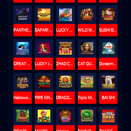
PANTHER MOON
SAFARI HEAT
LUCKY BEASTS
WILD WEST
SUSHI BONANZA
GREAT BLUE
LUCKY JOKER 5
ZHAO CAI JIN BAO
CAT QUEEN
Doraemon
Halloween Fortune
FIRE KINGDOM
DRAGON GATE
Triple Monkey
BAI SHI