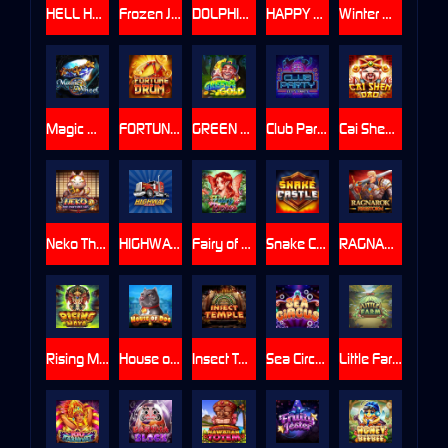
HELL HOT 100
Frozen Joker
DOLPHIN REEF
HAPPY NEW YEAR
Winter Magic
Magic Wheel
FORTUNE DRUM
GREEN GOLD
Club Party
Cai Shen Do
Neko The Fortune Cat
HIGHWAY KING
Fairy of Riches
Snake Castle
RAGNAROK FIRE STORM
Rising Maya
House of Dog
Insect Temple
Sea Circus
Little Farm