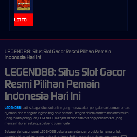
LOTTO MADNESS
LEGEND88: Situs Slot Gacor Resmi Pilihan Pemain
Indonesia Hari Ini
LEGEND88: Situs Slot Gacor
Resmi Pilihan Pemain
Indonesia Hari Ini
LEGEND88
hadir sebagai situs slot online yang menawarkan pengalaman bermain aman,
nyaman, dan menguntungkan bagi para pemain. Dengan sistem modern dan antarmuka
yang ramah pengguna, LEGEND88 menjadi destinasi favorit bagi pencinta slot yang
mencari hiburan sekaligus peluang cuan nyata.
Sebagai slot gacor resmi, LEGEND88 bekerja sama dengan provider ternama untuk
menghadirkan koleksi game berkualitas tinggi. Setiap permainan dirancang dengan RTP