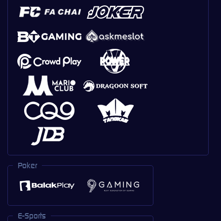
Poker
E-Sports