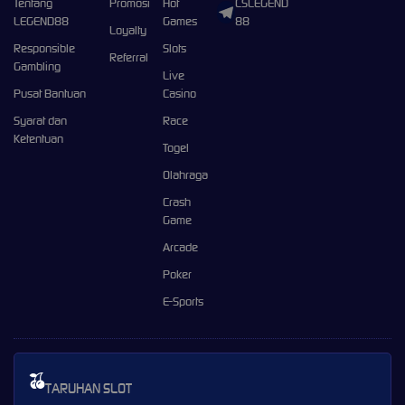
Tentang
Promosi
Hot
CSLEGEND
LEGEND88
Games
88
Loyalty
Responsible
Slots
Referral
Gambling
Live
Pusat Bantuan
Casino
Syarat dan
Race
Ketentuan
Togel
Olahraga
Crash
Game
Arcade
Poker
E-Sports
TARUHAN SLOT