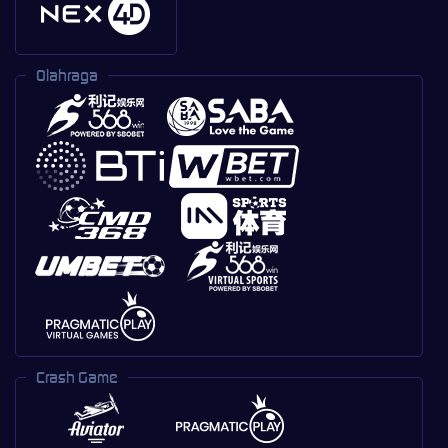
Olahraga
Crash Game