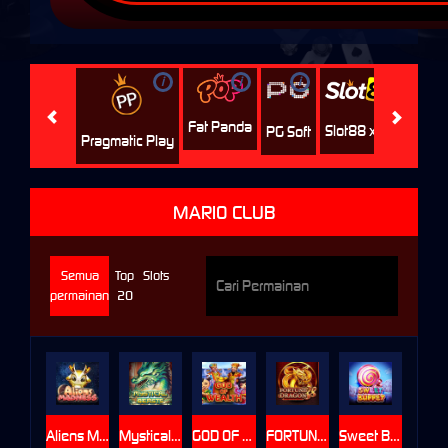
i
i
i
i
i
Facha
Fat Panda
Slot88 x PP
PG Soft
Pragmatic Play
MARIO CLUB
Semua
Top
Slots
permainan
20
Aliens Madness
Mystical Beasts
GOD OF WEALTH
FORTUNE DRAGON 88
Sweet Buffet